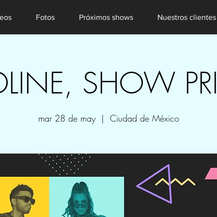
eos
Fotos
Próximos shows
Nuestros clientes
DLINE, SHOW PR
mar 28 de may
  |  
Ciudad de México