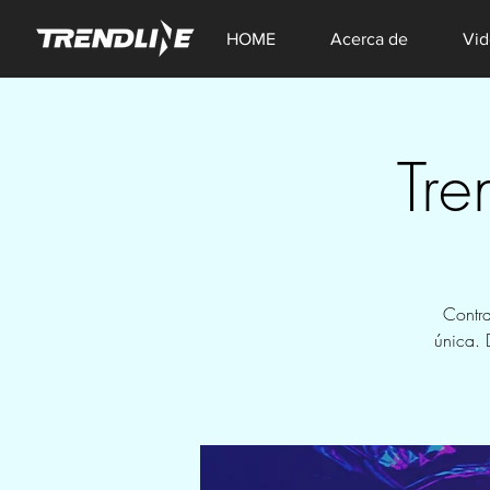
HOME
Acerca de
Vid
Tre
Contra
única. 