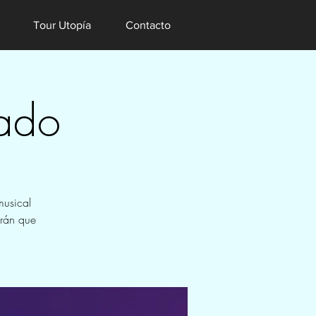
Tour Utopía
Contacto
vado
musical
arán que