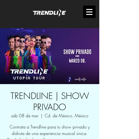
TRENDLINE | SHOW
PRIVADO
sáb 08 de mar
  |  
Cd. de México, México
Contrata a Trendline para tu show privado y
disfruta de una experiencia musical única.