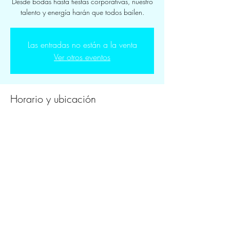
Desde bodas hasta fiestas corporativas, nuestro
talento y energía harán que todos bailen.
Las entradas no están a la venta
Ver otros eventos
Horario y ubicación
08 mar 2025, 7:00 p.m. – 11:00 p.m.
Cd. de México, México
Compartir este evento