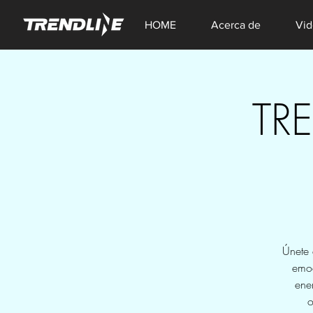
HOME
Acerca de
Vid
TR
Únete 
emoc
ene
o