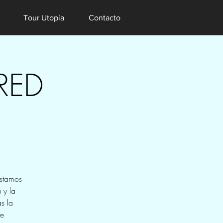
Tour Utopía
Contacto
RED
Estamos
 y la
s la
te