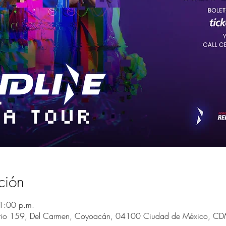
ción
1:00 p.m.
rio 159, Del Carmen, Coyoacán, 04100 Ciudad de México, CD