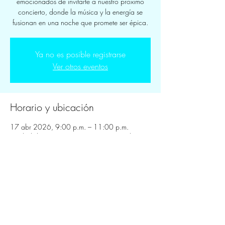
emocionados de invitarte a nuestro próximo
concierto, donde la música y la energía se
fusionan en una noche que promete ser épica.
Ya no es posible registrarse
Ver otros eventos
Horario y ubicación
17 abr 2026, 9:00 p.m. – 11:00 p.m.
Ciudad de México, Centenario 159, Del
Carmen, Coyoacán, 04100 Ciudad de
México, CDMX, México
Compartir este evento