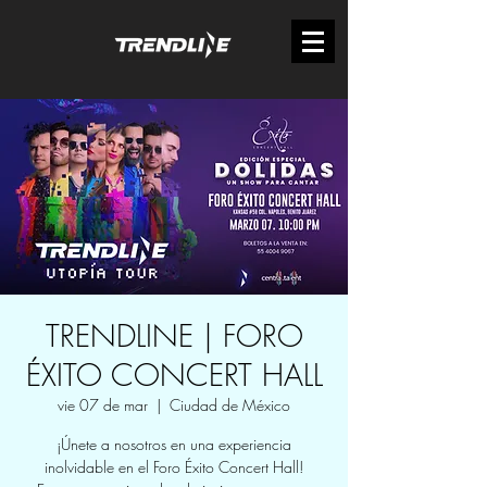
TRENDLINE | FORO
ÉXITO CONCERT HALL
vie 07 de mar
  |  
Ciudad de México
¡Únete a nosotros en una experiencia
inolvidable en el Foro Éxito Concert Hall!