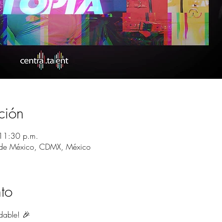
ción
11:30 p.m.
 de México, CDMX, México
to
dable! 🎉 