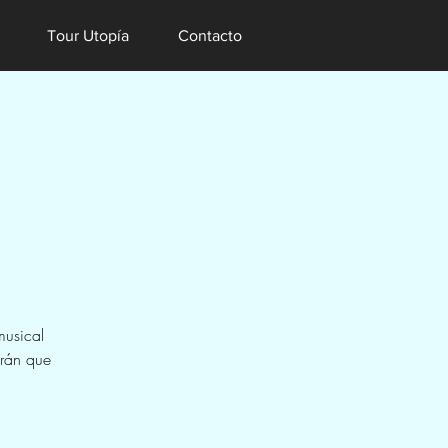
Tour Utopía
Contacto
musical
arán que