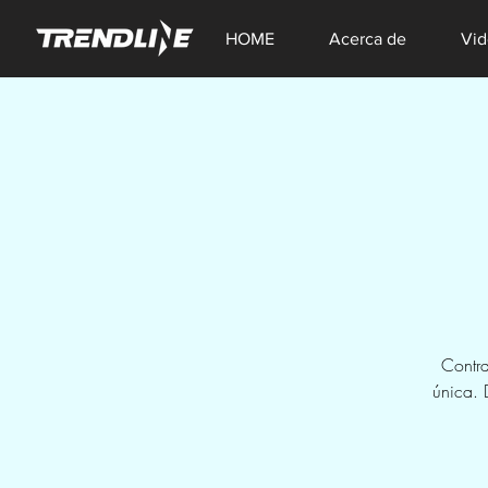
HOME
Acerca de
Vid
Contra
única. 