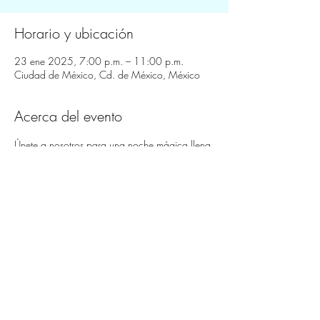
Horario y ubicación
23 ene 2025, 7:00 p.m. – 11:00 p.m.
Ciudad de México, Cd. de México, México
Acerca del evento
Únete a nosotros para una noche mágica llena 
de música y diversión.
Compartir este evento
© 2024 Creado por Trendline