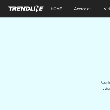
HOME
Acerca de
Vid
Contr
musica