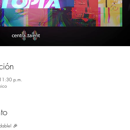
ción
11:30 p.m.
xico
to
dable! 🎉