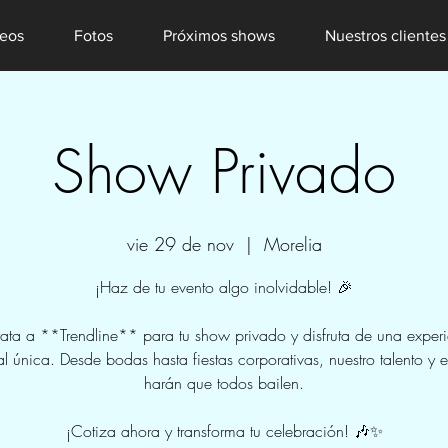
eos
Fotos
Próximos shows
Nuestros clientes
Show Privado
vie 29 de nov
  |  
Morelia
¡Haz de tu evento algo inolvidable! 🎉
ata a **Trendline** para tu show privado y disfruta de una exper
l única. Desde bodas hasta fiestas corporativas, nuestro talento y 
harán que todos bailen.
¡Cotiza ahora y transforma tu celebración! 🎶✨