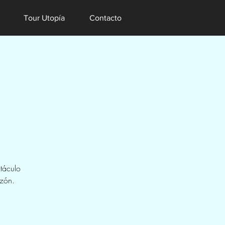
Tour Utopía
Contacto
táculo
azón.