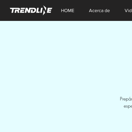
HOME
Acerca de
Vid
Prepá
espe